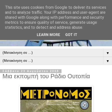
This site uses cookies from Google to deliver its services
and to analyze traffic. Your IP address and user-agent are
shared with Google along with performance and security
metrics to ensure quality of service, generate usage
statistics, and to detect and address abuse.
LEARN MORE
GOT IT
▼
▼
Σάββατο 23 Αυγούστου 2008
Μια εκπομπή του Ράδιο Ουτοπία