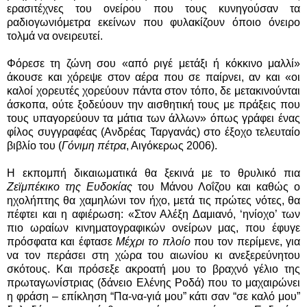
ερασιτέχνες του ονείρου που τους κυνηγούσαν τα
ραδιογωνιόμετρα εκείνων που φυλακίζουν όποιο όνειρο
τολμά να ονειρευτεί.
Φόρεσε τη ζώνη σου «από ριγέ μετάξι ή κόκκινο μαλλί»
άκουσε και χόρεψε στον αέρα που σε παίρνει, αν και «οι
καλοί χορευτές χορεύουν πάντα στον τόπο, δε μετακινούνται
άσκοπα, ούτε ξοδεύουν την αισθητική τους με πράξεις που
τους υπαγορεύουν τα μάτια των άλλων» όπως γράφει ένας
φίλος συγγραφέας (Ανδρέας Ταργανάς) στο έξοχο τελευταίο
βιβλίο του (
Γόνιμη πέτρα
, Αιγόκερως 2006).
Η εκπομπή δικαιωματικά θα ξεκινά με το θρυλικό πια
Ζεϊμπέκικο της Ευδοκίας
του Μάνου Λοΐζου και καθώς ο
ηχολήπτης θα χαμηλώνι τον ήχο, μετά τις πρώτες νότες, θα
πέφτει και η αφιέρωση: «Στον Αλέξη Δαμιανό, ‘ηνίοχο’ των
πιο ωραίων κινηματογραφικών ονείρων μας, που έφυγε
πρόσφατα και έφτασε
Μέχρι το πλοίο
που τον περίμενε, για
να τον περάσει στη χώρα του αιωνίου κι ανεξερεύνητου
σκότους. Και πρόσεξε ακροατή μου το βραχνό γέλιο της
πρωταγωνίστριας (δάνειο Ελένης Ροδά) που το μαχαιρώνει
η φράση – επίκληση “Πα-να-γιά μου” κάτι σαν “σε καλό μου”