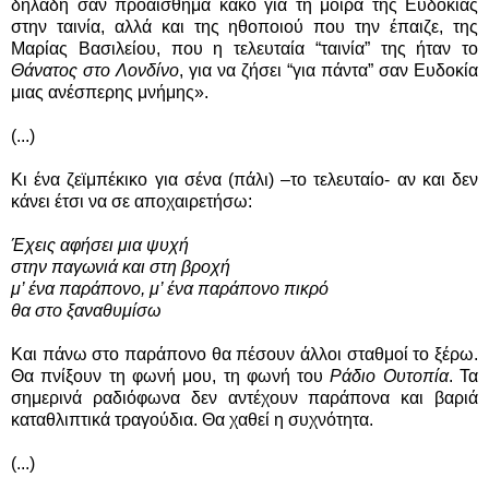
δηλαδή σαν προαίσθημα κακό για τη μοίρα της Ευδοκίας
στην ταινία, αλλά και της ηθοποιού που την έπαιζε, της
Μαρίας Βασιλείου, που η τελευταία “ταινία” της ήταν το
Θάνατος στο Λονδίνο
, για να ζήσει “για πάντα” σαν Ευδοκία
μιας ανέσπερης μνήμης».
(...)
Κι ένα ζεϊμπέκικο για σένα (πάλι) –το τελευταίο- αν και δεν
κάνει έτσι να σε αποχαιρετήσω:
Έχεις αφήσει μια ψυχή
στην παγωνιά και στη βροχή
μ’ ένα παράπονο, μ’ ένα παράπονο πικρό
θα στο ξαναθυμίσω
Και πάνω στο παράπονο θα πέσουν άλλοι σταθμοί το ξέρω.
Θα πνίξουν τη φωνή μου, τη φωνή του
Ράδιο Ουτοπία
. Τα
σημερινά ραδιόφωνα δεν αντέχουν παράπονα και βαριά
καταθλιπτικά τραγούδια. Θα χαθεί η συχνότητα.
(...)