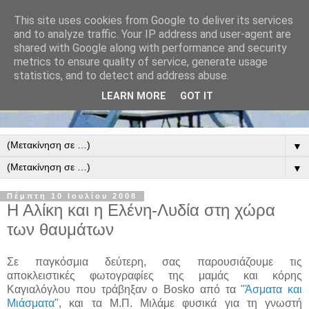
This site uses cookies from Google to deliver its services
and to analyze traffic. Your IP address and user-agent are
shared with Google along with performance and security
metrics to ensure quality of service, generate usage
statistics, and to detect and address abuse.
LEARN MORE
GOT IT
▼
▼
Πέμπτη 10 Ιουλίου 2008
Η Αλίκη και η Ελένη-Λυδία στη χώρα
των θαυμάτων
Σε παγκόσμια δεύτερη, σας παρουσιάζουμε τις
αποκλειστικές φωτογραφίες της μαμάς και κόρης
Καγιαλόγλου που τράβηξαν ο Bosko από τα "
Άσματα και
Μιάσματα
", και τα Μ.Π. Μιλάμε φυσικά για τη γνωστή