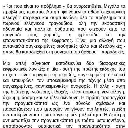
«Και που είναι το πρόβλημα;» θα αναρωτηθείτε. Μεγάλο το
πρόβλημα, τεράστιο. Αυτή η φαινομενικά αθώα στιχουργική
αλλαγή εμπεριέχει και συμπυκνώνει όλο το πρόβλημα του
τωρινού ελληνικού τραγουδιού, όλη την εκφραστική
αδυναμία και πολιτική ορθότητα που στερούν από το
τραγούδι τους χυμούς, τη φρεσκάδα και την
επαναστατικότητα της έκφρασης. Είναι μια αλλαγή που
αντανακλά συγκεκριμένες αισθητικές αλλά και ιδεολογικές -
όπως θα καταδειχθεί στη συνέχεια του άρθρου – παραδοχές.
Μια απλή σύγκριση καταδεικνύει δύο διαφορετικές
εκφραστικές λογικές: η μία - αυτή της πρώτης εκδοχής του
στίχου - είναι περιγραφική, ακριβής, συγκεκριμένη· διεκδικεί
και επικυρώνει τον υποκειμενισμό της τέχνης μέσα από
συγκεκριμένες, «αντικειμενικές» αναφορές. Η άλλη - αυτή
της δεύτερης, νεότερης εκδοχής - είναι αόριστη, γενικόλογη,
άχρωμη, άοσμη και εν τέλει ακίνδυνη. Η πρώτη προσεγγίζει
την πραγματικότητα ως ένα σύνολο σχέσεων και
παραστάσεων που μπορούν να γίνουν αντιληπτές, επειδή
ανταποκρίνονται σε μια συγκεκριμένη υλικότητα. Η δεύτερη
αντιμετωπίζει την πραγματικότητα με τρόπο μεταμοντέρνο,
υποτάσσοντας ουσιαστικά την πραγματικότητα στην