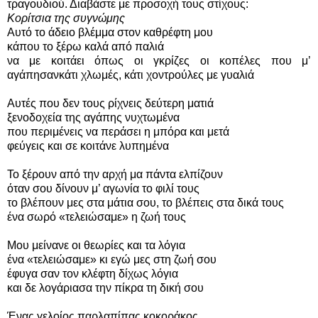
τραγουδιού. Διαβάστε με προσοχή τους στίχους:
Κορίτσια της συγνώμης
Αυτό το άδειο βλέμμα στον καθρέφτη μου
κάπου το ξέρω καλά από παλιά
να με κοιτάει όπως οι γκρίζες οι κοπέλες που μ’
αγάπησαν
κάτι χλωμές, κάτι χοντρούλες με γυαλιά
Αυτές που δεν τους ρίχνεις δεύτερη ματιά
ξενοδοχεία της αγάπης νυχτωμένα
που περιμένεις να περάσει η μπόρα και μετά
φεύγεις και σε κοιτάνε λυπημένα
Το ξέρουν από την αρχή μα πάντα ελπίζουν
όταν σου δίνουν μ’ αγωνία το φιλί τους
το βλέπουν μες στα μάτια σου, το βλέπεις στα δικά τους
ένα σωρό «τελειώσαμε» η ζωή τους
Μου μείνανε οι θεωρίες και τα λόγια
ένα «τελειώσαμε» κι εγώ μες στη ζωή σου
έφυγα σαν τον κλέφτη δίχως λόγια
και δε λογάριασα την πίκρα τη δική σου
Ένας γελοίος παρλαπίπας κοκοράκος