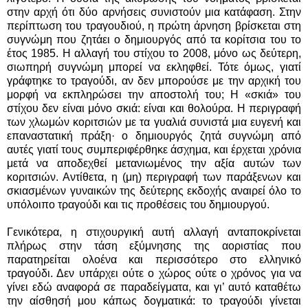
στην αρχή ότι δύο αρνήσεις συνιστούν μια κατάφαση. Στην
περίπτωση του τραγουδιού, η πρώτη άρνηση βρίσκεται στη
συγνώμη που ζητάει ο δημιουργός από τα κορίτσια του το
έτος 1985. Η αλλαγή του στίχου το 2008, μόνο ως δεύτερη,
σιωπηρή συγνώμη μπορεί να εκληφθεί. Τότε όμως, γιατί
γράφτηκε το τραγούδι, αν δεν μπορούσε με την αρχική του
μορφή να εκπληρώσει την αποστολή του; Η «σκιά» του
στίχου δεν είναι μόνο σκιά: είναι και θολούρα. Η περιγραφή
των χλωμών κοριτσιών με τα γυαλιά συνιστά μια ευγενή και
επαναστατική πράξη· ο δημιουργός ζητά συγνώμη από
αυτές γιατί τους συμπεριφέρθηκε άσχημα, και έρχεται χρόνια
μετά να αποδεχθεί μετανιωμένος την αξία αυτών των
κοριτσιών. Αντίθετα, η (μη) περιγραφή των παράξενων και
σκιασμένων γυναικών της δεύτερης εκδοχής αναιρεί όλο το
υπόλοιπο τραγούδι και τις προθέσεις του δημιουργού.
Γενικότερα, η στιχουργική αυτή αλλαγή ανταποκρίνεται
πλήρως στην τάση εξύμνησης της αοριστίας που
παρατηρείται ολοένα και περισσότερο στο ελληνικό
τραγούδι. Δεν υπάρχει ούτε ο χώρος ούτε ο χρόνος για να
γίνει εδώ αναφορά σε παραδείγματα, και γι’ αυτό καταθέτω
την αίσθησή μου κάπως δογματικά: το τραγούδι γίνεται