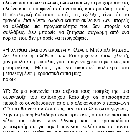
ολοένα και πιο γενικόλογο, ολοένα και λιγότερο χειροπιαστό,
ολοένα και πιο ορφανό από αναφορές και προσδιορισμούς.
Η ιδεολογική διάσταση αυτής της εξέλιξης είναι ότι το
τραγούδι έτσι γίνεται ολοένα και πιο ακίνδυνο. Δεν μπορείς
να αλλάξεις μια πραγματικότητα που δεν μπορείς να
συλλάβεις. Δεν μπορείς να ζητήσεις συγνώμη από ένα
κορίτσι που δεν μπορείς να περιγράψεις.
«Η αλήθεια είναι συγκεκριμένη», έλεγε ο Μπέρτολτ Μπρεχτ.
Αν λοιπόν η αλήθεια των Κατσιμιχαίων ήταν χλωμή,
χοντρούλα και με γυαλιά, γιατί άραγε να χρειάστηκε σκιές και
μεταμφιέσεις; Μήπως για να ακουστεί καλύτερα στα
μεταλλαγμένα, μικροαστικά αυτιά μας;
ηρ.οικ.
ΥΓ: Σε μια κοινωνία που σέβεται τους ποιητές της, μια
συνέντευξη του αντίστοιχου Κατσιμίχα σε οποιοδήποτε
περιοδικό συνοδευόμενη από μια ολοκάινουργια παραγωγή
CD του θα γινόταν δεκτή ως μέγιστο καλλιτεχνικό γεγονός.
Στην σημερινή Ελλαδάρα είναι προφανές ότι τα σαρκαστικά
γέλια του show sexy Ψινάκη και τα κρατικοδίαιτα
χειροκροτήματα για την Eurovision καλύπτουν τα πάντα.