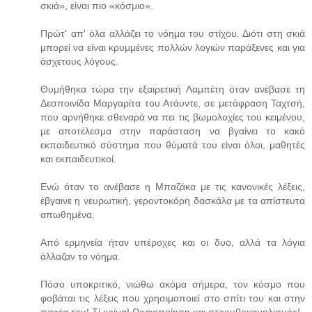
σκιά», είναι πιο «κόσμιο».
Πρώτ' απ' όλα αλλάζει το νόημα του στίχου. Διότι στη σκιά
μπορεί να είναι κρυμμένες πολλών λογιών παράξενες και για
άσχετους λόγους.
Θυμήθηκα τώρα την εξαιρετική Λαμπέτη όταν ανέβασε τη
Δεσποινίδα Μαργαρίτα του Ατάυντε, σε μετάφραση Ταχτσή,
που αρνήθηκε σθεναρά να πει τις βωμολοχίες του κειμένου,
με αποτέλεσμα στην παράσταση να βγαίνει το κακό
εκπαιδευτικό σύστημα που θύματά του είναι όλοι, μαθητές
και εκπαιδευτικοί.
Ενώ όταν το ανέβασε η Μπαζάκα με τις κανονικές λέξεις,
έβγαινε η νευρωτική, γεροντοκόρη δασκάλα με τα απίστευτα
απωθημένα.
Από ερμηνεία ήταν υπέροχες και οι δυο, αλλά τα λόγια
άλλαζαν το νόημα.
Πόσο υποκριτικό, νιώθω ακόμα σήμερα, τον κόσμο που
φοβάται τις λέξεις που χρησιμοποιεί στο σπίτι του και στην
παρέα του! Τί κρίμα! Ωραιοποίηση και στρουθοκαμηλισμός!