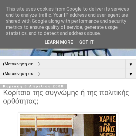
This site uses cookies from Google to deliver its services
and to analyze traffic. Your IP address and user-agent are
shared with Google along with performance and security
metrics to ensure quality of service, generate usage
statistics, and to detect and address abuse.
LEARN MORE
GOT IT
▼
▼
Κυριακή 6 Απριλίου 2008
Κορίτσια της συγνώμης ή της πολιτικής
ορθότητας;