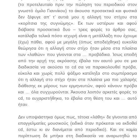
(το προτελευταίο πριν την πώληση του περιοδικού στον
γνωστό όμιλο Γιαννίκου) το άκουσα προσεκτικά και φυσικά
δεν ξέφυγε απ’ τ’ αυτιά μου η αλλαγή του στίχου στα
«κορίτσια της συγνώμης». Εκ των υστέρων και αφού
διάβασα προσεκτικά δυο – τρεις φορές το άρθρο σας,
κατάλαβα τελικά πόσο ισχυρή είναι η μετάλλαξη που έχουμε
(έχω) πάθει, αφού με μεγάλη (όπως αποδείχθηκε) ευκολία
θεώρησα ότι η αλλαγή στον στίχο ήταν μέσα στα πλαίσια
των «λαθών» που γίνονται στα … προβάδικα. Ίσως επειδή
από την αρχή της ακρόασης έβαλα τον εαυτό μου σε μια
διαδικασία να ακούσει το cd σα να παρακολουθεί πρόβα,
εύκολα και χωρίς πολύ ψάξιμο κατέληξα στο συμπέρασμα
ότι η αλλαγή στο στίχο ήταν στα πλαίσια μια πιο χαλαρής
διάθεσης εκ μέρους των ερμηνευτών, αφού κάνουν πρόβα
και … όλα συγχωρούνται. Άκουσα λοιπόν αρκετές φορές το
cd, το ευχαριστήθηκα, το έβαλα στη θέση του και … αυτό
ήταν.
Δεν υποψιάστηκα όμως πως, τέτοια «λάθη» δε γίνονται από
επαγγελματίες μουσικούς (ειδικά όταν πρόκειται να εκδοθεί
cd, έστω κι αν διανέμεται από περιοδικό). Και σε καμία
περίπτωση δε μπήκα στη διαδικασία να αναρωτηθώ το