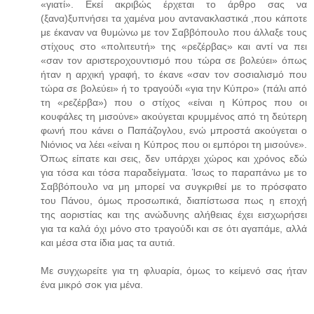
«γιατί». Εκεί ακριβώς έρχεται το άρθρο σας να
(ξανα)ξυπνήσει τα χαμένα μου αντανακλαστικά ,που κάποτε
με έκαναν να θυμώνω με τον Σαββόπουλο που άλλαξε τους
στίχους στο «πολιτευτή» της «ρεζέρβας» και αντί να πει
«σαν τον αριστεροχουντισμό που τώρα σε βολεύει» όπως
ήταν η αρχική γραφή, το έκανε «σαν τον σοσιαλισμό που
τώρα σε βολεύει» ή το τραγούδι «για την Κύπρο» (πάλι από
τη «ρεζέρβα») που ο στίχος «είναι η Κύπρος που οι
κουφάλες τη μισούνε» ακούγεται κρυμμένος από τη δεύτερη
φωνή που κάνει ο Παπάζογλου, ενώ μπροστά ακούγεται ο
Νιόνιος να λέει «είναι η Κύπρος που οι εμπόροι τη μισούνε».
Όπως είπατε και σεις, δεν υπάρχει χώρος και χρόνος εδώ
για τόσα και τόσα παραδείγματα. Ίσως το παραπάνω με το
Σαββόπουλο να μη μπορεί να συγκριθεί με το πρόσφατο
του Πάνου, όμως προσωπικά, διαπίστωσα πως η εποχή
της αοριστίας και της ανώδυνης αλήθειας έχει εισχωρήσει
για τα καλά όχι μόνο στο τραγούδι και σε ότι αγαπάμε, αλλά
και μέσα στα ίδια μας τα αυτιά.
Με συγχωρείτε για τη φλυαρία, όμως το κείμενό σας ήταν
ένα μικρό σοκ για μένα.