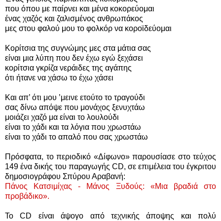
που όπου με παίρνει και μένα κοκορεύομαι
ένας χαζός και ζαλισμένος ανθρωπάκος
μες στου φαλού μου το φολκόρ να κοροϊδεύομαι
Κορίτσια της συγνώμης μες στα μάτια σας
είναι μια λύπη που δεν έχω εγώ ξεχάσει
κορίτσια γκρίζα νεράιδες της αγάπης
ότι ήτανε να χάσω το έχω χάσει
Και απ’ ότι μου ’μεινε ετούτο το τραγούδι
σας δίνω απόψε που μονάχος ξενυχτάω
μοιάζει χαζό μα είναι το λουλούδι
είναι το χάδι και τα λόγια που χρωστάω
είναι το χάδι το απαλό που σας χρωστάω
Πρόσφατα, το περιοδικό «Δίφωνο» παρουσίασε στο τεύχος
149 ένα δικής του παραγωγής CD, σε επιμέλεια του έγκριτου
δημοσιογράφου Σπύρου Αραβανή:
Πάνος Κατσιμίχας - Μάνος Ξυδούς: «Μια βραδιά στο
προβάδικο».
Το CD είναι άψογο από τεχνικής άποψης και πολύ