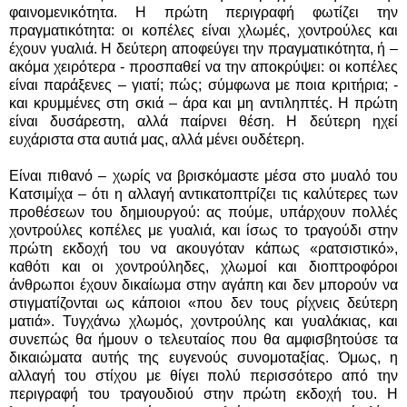
φαινομενικότητα. Η πρώτη περιγραφή φωτίζει την
πραγματικότητα: οι κοπέλες είναι χλωμές, χοντρούλες και
έχουν γυαλιά. Η δεύτερη αποφεύγει την πραγματικότητα, ή –
ακόμα χειρότερα - προσπαθεί να την αποκρύψει: οι κοπέλες
είναι παράξενες – γιατί; πώς; σύμφωνα με ποια κριτήρια; -
και κρυμμένες στη σκιά – άρα και μη αντιληπτές. Η πρώτη
είναι δυσάρεστη, αλλά παίρνει θέση. Η δεύτερη ηχεί
ευχάριστα στα αυτιά μας, αλλά μένει ουδέτερη.
Είναι πιθανό – χωρίς να βρισκόμαστε μέσα στο μυαλό του
Κατσιμίχα – ότι η αλλαγή αντικατοπτρίζει τις καλύτερες των
προθέσεων του δημιουργού: ας πούμε, υπάρχουν πολλές
χοντρούλες κοπέλες με γυαλιά, και ίσως το τραγούδι στην
πρώτη εκδοχή του να ακουγόταν κάπως «ρατσιστικό»,
καθότι και οι χοντρούληδες, χλωμοί και διοπτροφόροι
άνθρωποι έχουν δικαίωμα στην αγάπη και δεν μπορούν να
στιγματίζονται ως κάποιοι «που δεν τους ρίχνεις δεύτερη
ματιά». Τυγχάνω χλωμός, χοντρούλης και γυαλάκιας, και
συνεπώς θα ήμουν ο τελευταίος που θα αμφισβητούσε τα
δικαιώματα αυτής της ευγενούς συνομοταξίας. Όμως, η
αλλαγή του στίχου με θίγει πολύ περισσότερο από την
περιγραφή του τραγουδιού στην πρώτη εκδοχή του. Η