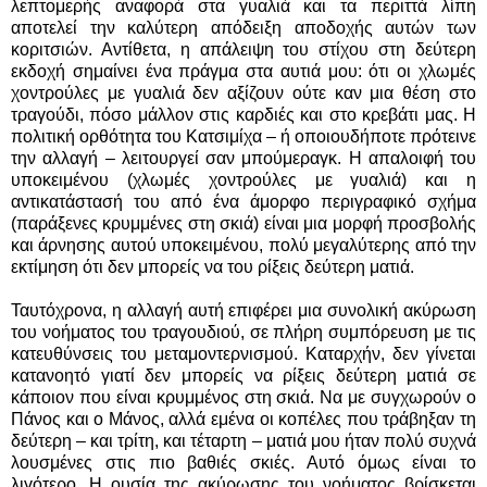
λεπτομερής αναφορά στα γυαλιά και τα περιττά λίπη
αποτελεί την καλύτερη απόδειξη αποδοχής αυτών των
κοριτσιών. Αντίθετα, η απάλειψη του στίχου στη δεύτερη
εκδοχή σημαίνει ένα πράγμα στα αυτιά μου: ότι οι χλωμές
χοντρούλες με γυαλιά δεν αξίζουν ούτε καν μια θέση στο
τραγούδι, πόσο μάλλον στις καρδιές και στο κρεβάτι μας. Η
πολιτική ορθότητα του Κατσιμίχα – ή οποιουδήποτε πρότεινε
την αλλαγή – λειτουργεί σαν μπούμεραγκ. Η απαλοιφή του
υποκειμένου (χλωμές χοντρούλες με γυαλιά) και η
αντικατάστασή του από ένα άμορφο περιγραφικό σχήμα
(παράξενες κρυμμένες στη σκιά) είναι μια μορφή προσβολής
και άρνησης αυτού υποκειμένου, πολύ μεγαλύτερης από την
εκτίμηση ότι δεν μπορείς να του ρίξεις δεύτερη ματιά.
Ταυτόχρονα, η αλλαγή αυτή επιφέρει μια συνολική ακύρωση
του νοήματος του τραγουδιού, σε πλήρη συμπόρευση με τις
κατευθύνσεις του μεταμοντερνισμού. Καταρχήν, δεν γίνεται
κατανοητό γιατί δεν μπορείς να ρίξεις δεύτερη ματιά σε
κάποιον που είναι κρυμμένος στη σκιά. Να με συγχωρούν ο
Πάνος και ο Μάνος, αλλά εμένα οι κοπέλες που τράβηξαν τη
δεύτερη – και τρίτη, και τέταρτη – ματιά μου ήταν πολύ συχνά
λουσμένες στις πιο βαθιές σκιές. Αυτό όμως είναι το
λιγότερο. Η ουσία της ακύρωσης του νοήματος βρίσκεται