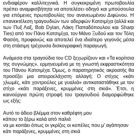
ενδιαφέρον καλλιτεχνικά. Η συγκεκριμένη πρωτοβουλία
πρέπει αναμφισβήτητα να αποτελέσει οδηγό και μπούσουλα
για επόμενες πρωτοβουλίες του ανανεωμένου Διφώνου. Η
επανεκτέλεση τραγουδιών των αδερφών Κατσιμίχα (αλλά και
των Πυξ Λαξ, Bob Dylan, Λάκη Παπαδόπουλου και Sharp
Ties) από τον Πάνο Κατσιμίχα, τον Μάνο Ξυδού και τον Τόλη
Φασόη, προφανώς και αποτελεί ένα ιδιαίτερο γεγονός μέσα
στη στάσιμη τρέχουσα δισκογραφική παραγωγή.
Ανάμεσα στα τραγούδια του CD ξεχωρίζουν και «Τα κορίτσια
της συγνώμης», ερμηνευμένα με τη γνωστή εκφραστικότητα
του Πάνου Κατσιμίχα. Όμως, ο παρατηρητικός ακροατής θα
προσέξει μια απειροελάχιστη αλλαγή: Ο στίχος «κάτι
χλωμές, κάτι χοντρούλες με γυαλιά» αντικαταστάθηκε με τον
στίχο «κάτι παράξενες, κρυμμένες στη σκιά». Έτσι, η
καινούργια πρώτη στροφή του τραγουδιού διαμορφώθηκε
ως εξής:
Αυτό το άδειο βλέμμα στον καθρέφτη μου
κάπου το ξέρω καλά από παλιά
να με κοιτάει όπως οι γκρίζες οι κοπέλες που μ’ αγάπησαν
κάτι παράξενες, κρυμμένες στη σκιά