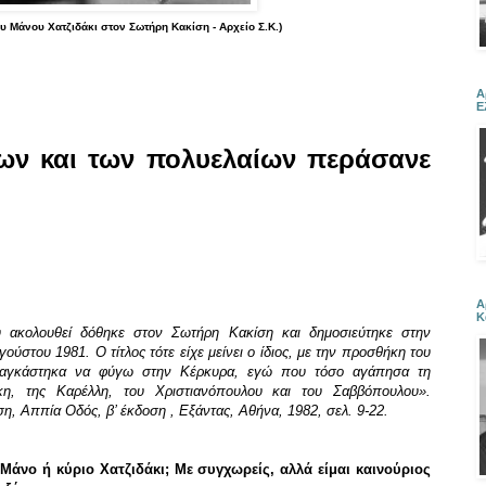
ου Μάνου Χατζιδάκι στον Σωτήρη Κακίση - Αρχείο Σ.Κ.)
Α
Ε
κων και των πολυελαίων περάσανε
Α
Κ
 ακολουθεί δόθηκε στον Σωτήρη Κακίση και δημοσιεύτηκε στην
ούστου 1981. Ο τίτλος τότε είχε μείνει ο ίδιος, με την προσθήκη του
Αναγκάστηκα να φύγω στην Κέρκυρα, εγώ που τόσο αγάπησα τη
κη, της Καρέλλη, του Χριστιανόπουλου και του Σαββόπουλου».
ση, Αππία Οδός, β’ έκδοση , Εξάντας, Αθήνα, 1982, σελ. 9-22.
Μάνο ή κύριο Χατζιδάκι; Με συγχωρείς, αλλά είμαι καινούριος