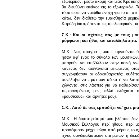
εξωτερικόν, μέσω ακόμη και μιας Κρατικ
θα διευθύνει εκείνος εις το εξωτερικόν.
τόσο ώστε να νοιώθω ενοχή για το ότι ο κ
κάτω, δεν διαθέτω την ευαισθησία μερι
Καρύδη διαπρέποντα εις το εξωτερικόν, κι
Σ.Κ.: Και οι σχέσεις σας με τους μο
μόρφωση και ήθος και καταλληλότητα.
Μ.Χ.: Ναι, πράγματι, μου τ’ αρνιούνται 
ήσαν αφ’ ενός το σύνολο των μουσικών,
μπορούν να επιβάλλουν στην κοινή γνώ
κανένας δεν αισθάνεται μειωμένος όταν
συγχωρήσουν οι οδοκαθαριστές: ουδέπ
συνέλαβα να πράττουν άδικα ή να λασπ
χώνονται στις λάσπες για να καθαρίσου
περιορισμένους μεν, αλλά ελάχιστα ε
«μουσικούς» και αρνητές μου).
Σ.Κ.: Αυτό δε σας εμποδίζει να’ χετε 
Μ.Χ.: Η δραστηριότητά μου βλέπετε δεν 
Μουσικού Συλλόγου περί ήθους, περί μ
προσέφεραν μέχρι τώρα από μέρους τους 
ίχνος συνδικαλιστικών αιτημάτων ή διε