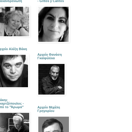
αλανδρενιώτη
- Gritos y Cantos
ρχείο Αλέξη Βάκη
Αρχείο Θανάση
Γκαϊφύλλια
άκης
καρτζόπουλος -
πό το "Άρωμα"
Αρχείο Μιχάλη
Γρηγορίου