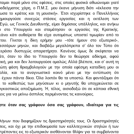
αμαι παρά μόνο στις εφέσεις, στις οποίες φυσικά αθωώνομαι γιατί
αδείγματος χάρη, ο Π.Μ.Σ. μου έκανε μήνυση διότι «έκλεισα την
ωσα το κράτος και τη μουσική». Έτσι ισχυρίστηκε ο Πανελλήνιος
ημιουργούσε συνεχώς στάσεις εργασίας και η εκτέλεση των
γώ, ως Γενικός Διευθυντής, είμαι δημόσιος υπάλληλος, και ανήκω
α στο Υπουργείο και σταμάτησαν οι εργασίες της Κρατικής.
άνει κάτι αυθαίρετα θα είχα αυτομάτως υποστεί τιμωρίαν από το
του. Γίνεται η δίκη ερήμην μου –τότε ήμουν στο εξωτερικό-,
τεσσάρων μηνών, και διαβάζω μεγαλόπρεπα σ’ όλο τον Τύπο ότι
ράσει δυστυχώς απαρατήρητο. Κανένας όμως δε σκέφτεται να
άτι, όταν το ίδιο το Υπουργείο δεν το θεώρησε αδίκημα, αφού
ική, μια και δεν λειτουργούσε ομαλώς; Αλλά βλέπετε, και σ’ αυτή τη
ρώτη φάση θριαμβολογούν με την οποία εφέσιμη καταδίκη μου οι
αλία, και το αναγνωστικό κοινό μένει με την εντύπωση ότι
 έχουν πάντα δίκιο. Όλα λοιπόν θα τα υποστώ. Και φαντάζομαι ότι
ι το καθεστώς των μηνύσεων κι ο μηνυτής θα υποχρεώνεται σε
καστικώς αποζημίωση. Ή, τέλος, αισιοδοξώ ότι σε κάποια εθνική
ξεις για να μείνω άσπιλος περιμένοντας τις καινούριες.
εστε όταν σας γράφουν όσα σας γράφουν, ιδιαίτερα για τις
ήνων που διαφημίζουν τις δραστηριότητές τους. Οι δραστηριότητές
εις, και όχι με την επιδοκιμασία των καλλιτεχνικών στηλών ή των
ρέποντες εις το εξωτερικόν αισθάνονται θλίψιν για τα συμβαίνοντα