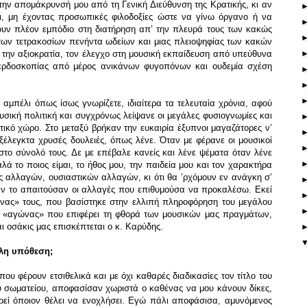
 την απομάκρυνσή μου από τη Γενική Διεύθυνση της Κρατικής, κι αν
ι, μη έχοντας προσωπικές φιλοδοξίες ώστε να γίνω όργανο ή να
ουν πλέον εμπόδιο στη διατήρηση απ’ την πλευρά τους των κακώς
ων τετρακοσίων πενήντα ωδείων και μιας πλειοψηφίας των κακών
α την αξιοκρατία, τον έλεγχο στη μουσική εκπαίδευση από υπεύθυνα
ερδοσκοπίας από μέρος ανικάνων φυγοπόνων και ουδεμία σχέση
αμπέλι όπως ίσως γνωρίζετε, ιδιαίτερα τα τελευταία χρόνια, αφού
υσική πολιτική και συγχρόνως λείψανε οι μεγάλες φυσιογνωμίες και
τικό χώρο. Στο μεταξύ βρήκαν την ευκαιρία έξυπνοι μαγαζάτορες ν’
ξέλεγκτα χρυσές δουλειές, όπως λένε. Όταν με φέρανε οι μουσικοί
στο σύνολό τους. Δε με επέβαλε κανείς και λένε ψέματα όταν λένε
αλά το ποιος είμαι, το ήθος μου, την παιδεία μου και τον χαρακτήρα
ις αλλαγών, ουσιαστικών αλλαγών, κι ότι θα ’ρχόμουν εν ανάγκη σ’
, αν το απαιτούσαν οι αλλαγές που επιθυμούσα να προκαλέσω. Εκεί
νας» τους, που βασίστηκε στην ελλιπή πληροφόρηση του μεγάλου
ας «αγώνας» που επιφέρει τη φθορά των μουσικών μας πραγμάτων,
ι οσάκις μας επισκέπτεται ο κ. Καρύδης.
όλη υπόθεση;
υ φέρουν ετσιθελικά και με όχι καθαρές διαδικασίες τον τίτλο του
ου σωματείου, αποφασίσαν χωριστά ο καθένας να μου κάνουν δίκες,
μωρεί όποιον θέλει να ενοχλήσει. Εγώ πάλι αποφάσισα, αμυνόμενος