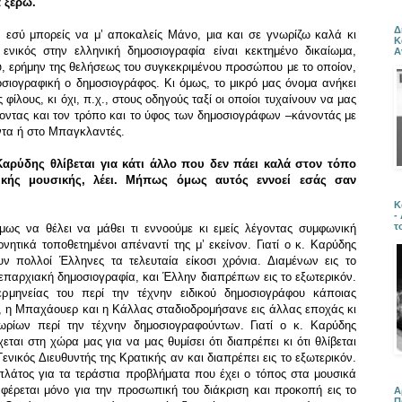
 ξέρω.
Δ
 εσύ μπορείς να μ’ αποκαλείς Μάνο, μια και σε γνωρίζω καλά κι
Κ
 ενικός στην ελληνική δημοσιογραφία είναι κεκτημένο δικαίωμα,
Α
υ, ερήμην της θελήσεως του συγκεκριμένου προσώπου με το οποίον,
οσιογραφική ο δημοσιογράφος. Κι όμως, το μικρό μας όνομα ανήκει
φίλους, κι όχι, π.χ., στους οδηγούς ταξί οι οποίοι τυχαίνουν να μας
οντας και τον τρόπο και το ύφος των δημοσιογράφων –κάνοντάς με
ντα ή στο Μπαγκλαντές.
 Καρύδης θλίβεται για κάτι άλλο που δεν πάει καλά στον τόπο
ικής μουσικής, λέει. Μήπως όμως αυτός εννοεί εσάς σαν
Κ
-
τ
μως να θέλει να μάθει τι εννοούμε κι εμείς λέγοντας συμφωνική
νητικά τοποθετημένοι απέναντί της μ’ εκείνον. Γιατί ο κ. Καρύδης
ν πολλοί Έλληνες τα τελευταία είκοσι χρόνια. Διαμένων εις το
 επαρχιακή δημοσιογραφία, και Έλλην διαπρέπων εις το εξωτερικόν.
ρμηνείας του περί την τέχνην ειδικού δημοσιογράφου κάποιας
 η Μπαχάουερ και η Κάλλας σταδιοδρομήσανε εις άλλας εποχάς κι
ωρίων περί την τέχνην δημοσιογραφούντων. Γιατί ο κ. Καρύδης
ται στη χώρα μας για να μας θυμίσει ότι διαπρέπει κι ότι θλίβεται
Γενικός Διευθυντής της Κρατικής αν και διαπρέπει εις το εξωτερικόν.
πλάτος για τα τεράστια προβλήματα που έχει ο τόπος στα μουσικά
ιαφέρεται μόνο για την προσωπική του διάκριση και προκοπή εις το
Α
Π