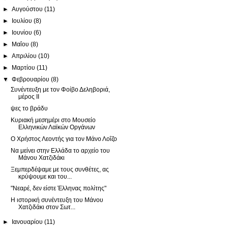
►
Αυγούστου
(11)
►
Ιουλίου
(8)
►
Ιουνίου
(6)
►
Μαΐου
(8)
►
Απριλίου
(10)
►
Μαρτίου
(11)
▼
Φεβρουαρίου
(8)
Συνέντευξη με τον Φοίβο Δεληβοριά,
μέρος ΙΙ
ψες το βράδυ
Κυριακή μεσημέρι στο Μουσείο
Ελληνικών Λαϊκών Οργάνων
Ο Χρήστος Λεοντής για τον Μάνο Λοΐζο
Να μείνει στην Ελλάδα το αρχείο του
Μάνου Χατζιδάκι
Ξεμπερδέψαμε με τους συνθέτες, ας
κρύψουμε και του...
"Νεαρέ, δεν είστε Έλληνας πολίτης"
Η ιστορική συνέντευξη του Μάνου
Χατζιδάκι στον Σωτ...
►
Ιανουαρίου
(11)