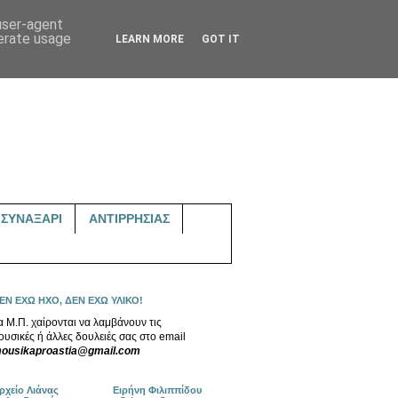
 user-agent
nerate usage
LEARN MORE
GOT IT
ΣΥΝΑΞΑΡΙ
ΑΝΤΙΡΡΗΣΙΑΣ
ΕΝ ΕΧΩ ΗΧΟ, ΔΕΝ ΕΧΩ ΥΛΙΚΟ!
α Μ.Π. χαίρονται να λαμβάνουν τις
ουσικές ή άλλες δουλειές σας στο email
ousikaproastia@gmail.com
ρχείο Λιάνας
Ειρήνη Φιλιππίδου