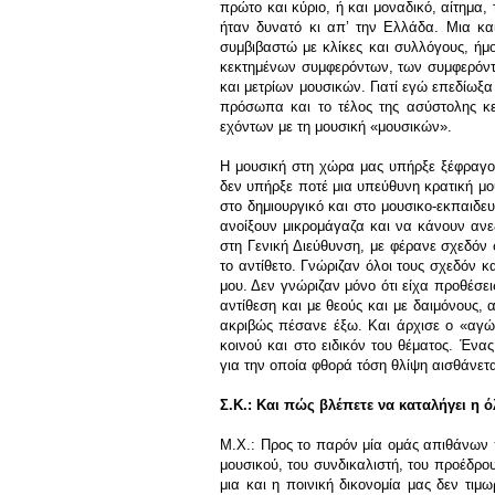
πρώτο και κύριο, ή και μοναδικό, αίτημα,
ήταν δυνατό κι απ’ την Ελλάδα. Μια κα
συμβιβαστώ με κλίκες και συλλόγους, ήμ
κεκτημένων συμφερόντων, των συμφερόντ
και μετρίων μουσικών. Γιατί εγώ επεδίωξ
πρόσωπα και το τέλος της ασύστολης κ
εχόντων με τη μουσική «μουσικών».
Η μουσική στη χώρα μας υπήρξε ξέφραγο 
δεν υπήρξε ποτέ μια υπεύθυνη κρατική μο
στο δημιουργικό και στο μουσικο-εκπαιδευ
ανοίξουν μικρομάγαζα και να κάνουν ανε
στη Γενική Διεύθυνση, με φέρανε σχεδόν 
το αντίθετο. Γνώριζαν όλοι τους σχεδόν κ
μου. Δεν γνώριζαν μόνο ότι είχα προθέσε
αντίθεση και με θεούς και με δαιμόνους
ακριβώς πέσανε έξω. Και άρχισε ο «αγώ
κοινού και στο ειδικόν του θέματος. Έν
για την οποία φθορά τόση θλίψη αισθάνετα
Σ.Κ.: Και πώς βλέπετε να καταλήγει η 
Μ.Χ.: Προς το παρόν μία ομάς απιθάνων πο
μουσικού, του συνδικαλιστή, του προέδρ
μια και η ποινική δικονομία μας δεν τι