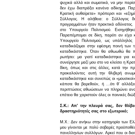
ψυχικά αλλά και σωματικά, να μην παρίστ
δεν έχω διαπράξει κανένα αδίκημα. Παρ
Κρατική αυθαίρετα» πρόπερσι και «εζημί
Σύλλογος. Η αλήθεια: ο Σύλλογος δ
προγραμμάτων ήταν πρακτικά αδύνατος. Ε
στο Υπουργείο Πολιτισμού. Εισηγήθηκ
Παραπέμπομαι σε δίκη, παρότι αν είχα κ
Υπουργείο Πολιτισμού, ως υπάλληλός 
καταδικάζομαι στην εφέσιμη ποινή των 
καταδικάστηκα. Όταν θα αθωωθώ θα πε
ρωτήσει: μα γιατί καταδικάστηκα για κ
συνείργησε μαζί μου στο να κλείσει η Κρατ
δίκη, όπως και στις άλλες, κατά την π
προκαλούντες αυτή την θλιβερή ανωμ
καταδικάστηκα και συνεπώς οι «μουσικοί»
κάποτε θα βαρεθούν, ή …ότι θ’ αλλάξε
περιπτώσεις αθωώσεων να πληρώνει αναγ
επέτειο θα χαριστούν όλες οι ποινικές διώ
Σ.Κ.: Απ’ την πλευρά σας, δεν θλίβ
δραστηριότητές σας στο εξωτερικό;
Μ.Χ.: Δεν ανήκω στην κατηγορία των Ελλ
μου γίνονται με πολύ σοβαρές προϋποθέσ
πανελληνίων συλλόγων. Αρκεί που οι διαπ