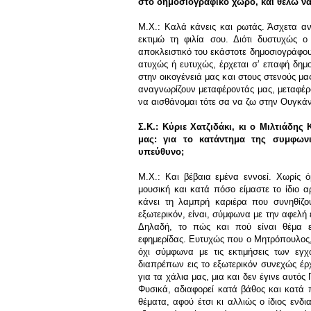
στο δημοσιογραφικό χώρο, και θέλω να
Μ.Χ.: Καλά κάνεις και ρωτάς. Άσχετα αν
εκτιμώ τη φιλία σου. Διότι δυστυχώς ο
αποκλειστικό του εκάστοτε δημοσιογράφο
ατυχώς ή ευτυχώς, έρχεται σ’ επαφή δημ
στην οικογένειά μας και στους στενούς μας 
αναγνωρίζουν μεταφέροντάς μας, μεταφέρ
να αισθάνομαι τότε σα να ζω στην Ουγκά
Σ.Κ.: Κύριε Χατζιδάκι, κι ο Μιλτιάδης
μας: για το κατάντημα της συμφων
υπεύθυνο;
Μ.Χ.: Και βέβαια εμένα εννοεί. Χωρίς ό
μουσική και κατά πόσο είμαστε το ίδιο αρ
κάνει τη λαμπρή καριέρα που συνηθίζου
εξωτερικόν, είναι, σύμφωνα με την αφελή
Δηλαδή, το πώς και πού είναι θέμα ε
εφημερίδας. Ευτυχώς που ο Μητρόπουλος,
όχι σύμφωνα με τις εκτιμήσεις των εγχ
διαπρέπων εις το εξωτερικόν συνεχώς έρχε
για τα χάλια μας, μια και δεν έγινε αυτός 
Φυσικά, αδιαφορεί κατά βάθος και κατά 
θέματα, αφού έτσι κι αλλιώς ο ίδιος ενδ