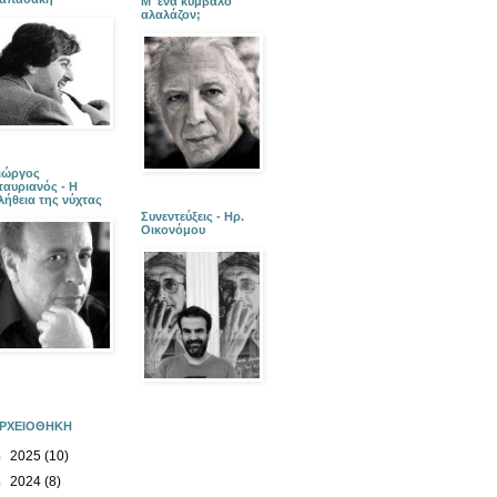
Μ' ένα κύμβαλο
αλαλάζον;
ιώργος
ταυριανός - Η
λήθεια της νύχτας
Συνεντεύξεις - Ηρ.
Οικονόμου
ΡΧΕΙΟΘΗΚΗ
►
2025
(10)
►
2024
(8)