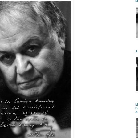
Μ
Α
Μ
Γ
Α