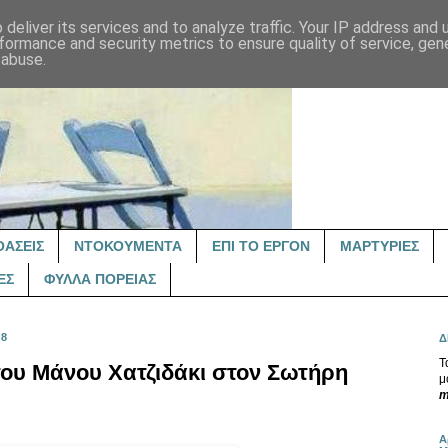
deliver its services and to analyze traffic. Your IP address and
formance and security metrics to ensure quality of service, ge
 abuse.
ΟΑΣΕΙΣ
ΝΤΟΚΟΥΜΕΝΤΑ
ΕΠΙ ΤΟ ΕΡΓΟΝ
ΜΑΡΤΥΡΙΕΣ
ΕΣ
ΦΥΛΛΑ ΠΟΡΕΙΑΣ
08
Δ
Τ
του Μάνου Χατζιδάκι στον Σωτήρη
μ
m
Α