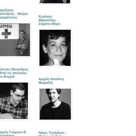
ημήτρης
ατσιάνος - Μοίρα
Κων/νος
ναχαίτισης
Μαργιόλης -
Σήματα Μορς
ώστας Μουγιάκος
 Από τις πολιτείες
ου Βορρά
Αρχείο Θανάση
Μωραΐτη
ρχείο Γιώργου Ε.
Νίκος Τουλιάτος -
απαδάκη