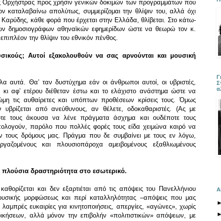
ής Ορχήστρας προς χρήσιν γενικών δοκιμών των προγραμμάτων που
 Τον καταλαβαίνω απολύτως, συμμερίζομαι την θλίψιν του, αλλά όχι
. Καρύδης, κάθε φορά που έρχεται στην Ελλάδα, θλίβεται. Στο κάτω-
κών δημοσιογράφων αθηναϊκών εφημερίδων ώστε να θεωρώ τον κ.
 επιπλέον την θλίψιν του εθνικόν πένθος.
υσικούς; Αυτοί εξακολουθούν να σας αρνούνται και μουσική
Γ
όλα αυτά. Θα’ ταν δυστύχημα εάν οι άνθρωποι αυτοί, οι υβριστές,
Σ
α
 κι αφ’ ετέρου διέθεταν έστω και το ελάχιστο ανάστημα ώστε να
μη τις αυθαίρετες και υπόπτων προθέσεων κρίσεις τους. Όμως
 υβρίζεται από ανεύθυνους, αν θέλετε, οδοκαθαριστές. (Ας με
οτε τους άκουσα να λένε πράγματα άσχημα και ουδέποτε τους
ολογούν, παρόλο που πολλές φορές τους είδα χειμώνα καιρό να
ν τους δρόμους μας. Πράγμα που δε συμβαίνει με τους εν λόγω,
ργαζομένους και πλουσιοπάροχα αμειβομένους εξαθλιωμένους
μια πλούσια δραστηριότητα στο εσωτερικό.
καθορίζεται και δεν εξαρτιέται από τις απόψεις του Πανελλήνιου
Α
ουσικής μορφώσεως και περί καταλληλότητας –απόψεις που μας
λαμπρές ευκαιρίες για κινητοποιήσεις, απεργίες, «αγώνες», χωρίς
κδικήσεων, αλλά μόνον την επιβολήν «πολιτιστικών» απόψεων, με