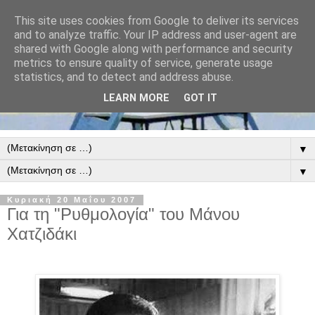
This site uses cookies from Google to deliver its services
and to analyze traffic. Your IP address and user-agent are
shared with Google along with performance and security
metrics to ensure quality of service, generate usage
statistics, and to detect and address abuse.
LEARN MORE
GOT IT
▼
▼
Κυριακή 20 Μαΐου 2007
Για τη "Ρυθμολογία" του Μάνου
Χατζιδάκι