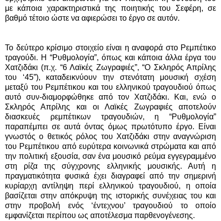
με κάποια χαρακτηριστικά της ποιητικής του Σεφέρη, σε
βαθμό τέτοιο ώστε να αφιερώσει το έργο σε αυτόν.
Το δεύτερο κρίσιμο στοιχείο είναι η αναφορά στο Ρεμπέτικο
τραγούδι. Η “Ρυθμολογία”, όπως και κάποια άλλα έργα του
Χατζιδάκι (π.χ. “6 Λαϊκές Ζωγραφιές”, “Ο Σκληρός Απρίλης
του ‘45”), καταδεικνύουν την στενότατη μουσική σχέση
μεταξύ του Ρεμπέτικου και του ελληνικού τραγουδιού όπως
αυτό συν-διαμορφώθηκε από τον Χατζιδάκι. Και, ενώ ο
Σκληρός Απρίλης και οι Λαϊκές Ζωγραφιές αποτελούν
διασκευές ρεμπέτικων τραγουδιών, η “Ρυθμολογία”
παραπέμπει σε αυτά όντας όμως πρωτότυπο έργο. Είναι
γνωστός ο θετικός ρόλος του Χατζιδάκι στην αναγνώριση
του Ρεμπέτικου από ευρύτερα κοινωνικά στρώματα και από
την πολιτική εξουσία, σαν ένα μουσικό ρεύμα εγγεγραμμένο
στη ρίζα της σύγχρονης ελληνικής μουσικής. Αυτή η
πραγματικότητα φυσικά έχει διαγραφεί από την σημερινή
κυρίαρχη αντίληψη περί ελληνικού τραγουδιού, η οποία
βασίζεται στην απόκρυψη της ιστορικής συνέχειας του και
στην προβολή ενός ‘έντεχνου’ τραγουδιού το οποίο
εμφανίζεται περίπου ως αποτέλεσμα παρθενογένεσης.