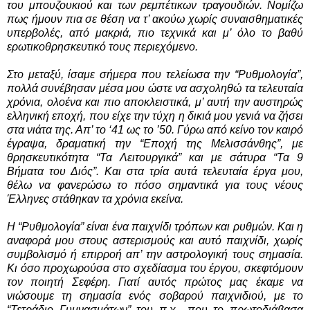
του μπουζουκιού και των ρεμπέτικων τραγουδιών. Νομίζω
πως ήμουν πια σε θέση να τ’ ακούω χωρίς συναισθηματικές
υπερβολές, από μακριά, πιο τεχνικά και μ’ όλο το βαθύ
ερωτικοθρησκευτικό τους περιεχόμενο.
Στο μεταξύ, ίσαμε σήμερα που τελείωσα την “Ρυθμολογία”,
πολλά συνέβησαν μέσα μου ώστε να ασχοληθώ τα τελευταία
χρόνια, ολοένα και πιο αποκλειστικά, μ’ αυτή την αυστηρώς
ελληνική εποχή, που είχε την τύχη η δικιά μου γενιά να ζήσει
στα νιάτα της. Απ’ το ‘41 ως το ’50. Γύρω από κείνο τον καιρό
έγραψα, δραματική την “Εποχή της Μελισσάνθης”, με
θρησκευτικότητα “Τα Λειτουργικά” και με σάτυρα “Τα 9
Βήματα του Διός”. Και στα τρία αυτά τελευταία έργα μου,
θέλω να φανερώσω το πόσο σημαντικά για τους νέους
Έλληνες στάθηκαν τα χρόνια εκείνα.
Η “Ρυθμολογία” είναι ένα παιχνίδι τρόπων και ρυθμών. Και η
αναφορά μου στους αστερισμούς και αυτό παιχνίδι, χωρίς
συμβολισμό ή επιρροή απ’ την αστρολογική τους σημασία.
Κι όσο προχωρούσα στο σχεδίασμα του έργου, σκεφτόμουν
τον ποιητή Σεφέρη. Γιατί αυτός πρώτος μας έκαμε να
νιώσουμε τη σημασία ενός σοβαρού παιχνιδιού, με το
“Τετράδιο Γυμνασμάτων” του π.χ., που το πρωτοδιάβασα