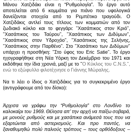
Μάνου Χατζιδάκι είναι η “Ρυθμολογία”. Το έργο αυτό
αποτελείται από 6 κομμάτια για πιάνο που υφολογικά
δανείζονται στοιχεία από το Ρεμπέτικο τραγούδι. Ο
Χατζιδάκις αντλεί τους τίτλους των κομματιών από τον
ζωδιακό κύκλο και το φεγγάρι: "Χασάπικος στον Κριό",
"Χασάπικος του Ταύρου", "Χασάπικος των Διδύμων",
"Χασάπικος στον Υδροχόο", "Χασάπικος της Σελήνης,
"Χασάπικος στην Παρθένο". Στο "Χασάπικο των Διδύμων"
υπάρχει η προσθήκη: "Στο ύφος του Eric Satie". Το έργο
ηχογραφήθηκε στη Νέα Υόρκη τον Δεκέμβριο του 1971 και
εκδόθηκε την ίδια χρονιά, μαζί με το "
Ο Κύκλος του C.N.S.",
ενώ το εξώφυλλο φιλοτέχνησε ο Γιάννης Μώραλης.
Να τι λέει ο ίδιος ο Χατζιδάκις για το συγκεκριμένο έργο
(αντιγράφουμε από τον δίσκο):
Άρχισα να γράφω την “Ρυθμολογία” στο Λονδίνο το
καλοκαίρι του 1969. Θέλησα απ’ την αρχή να παίξω σοβαρά,
με μονούς ρυθμούς και με χασάπικα ανάμεσά τους που να
εξαρτώνται από αστερισμούς. Και προ παντός, να
ξαναθυμηθώ πολύ παλιούς τρόπους – τους ορθόδοξους –